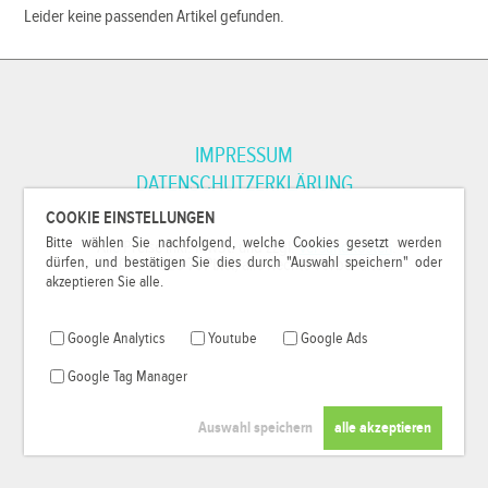
Leider keine passenden Artikel gefunden.
IMPRESSUM
DATENSCHUTZERKLÄRUNG
COOKIE EINSTELLUNGEN
Bitte wählen Sie nachfolgend, welche Cookies gesetzt werden
*Alle Preise inkl. MwSt. und zzgl.
Versandkosten
.
dürfen, und bestätigen Sie dies durch "Auswahl speichern" oder
© 2000-2026
79Pixel
, alle Rechte vorbehalten.
akzeptieren Sie alle.
Google Analytics
Youtube
Google Ads
Google Tag Manager