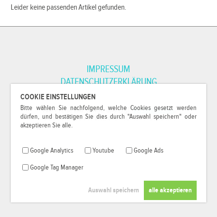
Leider keine passenden Artikel gefunden.
IMPRESSUM
DATENSCHUTZERKLÄRUNG
COOKIE EINSTELLUNGEN
Bitte wählen Sie nachfolgend, welche Cookies gesetzt werden
*Alle Preise inkl. MwSt. und zzgl.
Versandkosten
.
dürfen, und bestätigen Sie dies durch "Auswahl speichern" oder
© 2000-2026
79Pixel
, alle Rechte vorbehalten.
akzeptieren Sie alle.
Google Analytics
Youtube
Google Ads
Google Tag Manager