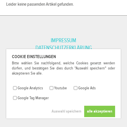
Leider keine passenden Artikel gefunden.
IMPRESSUM
DATENSCHUTZERKLÄRUNG
COOKIE EINSTELLUNGEN
Bitte wählen Sie nachfolgend, welche Cookies gesetzt werden
*Alle Preise inkl. MwSt. und zzgl.
Versandkosten
.
dürfen, und bestätigen Sie dies durch "Auswahl speichern" oder
© 2000-2026
79Pixel
, alle Rechte vorbehalten.
akzeptieren Sie alle.
Google Analytics
Youtube
Google Ads
Google Tag Manager