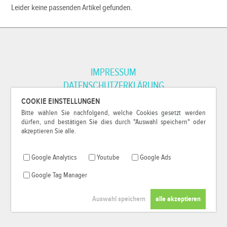
Leider keine passenden Artikel gefunden.
IMPRESSUM
DATENSCHUTZERKLÄRUNG
COOKIE EINSTELLUNGEN
Bitte wählen Sie nachfolgend, welche Cookies gesetzt werden
*Alle Preise inkl. MwSt. und zzgl.
Versandkosten
.
dürfen, und bestätigen Sie dies durch "Auswahl speichern" oder
© 2000-2026
79Pixel
, alle Rechte vorbehalten.
akzeptieren Sie alle.
Google Analytics
Youtube
Google Ads
Google Tag Manager