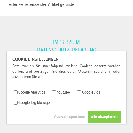
Leider keine passenden Artikel gefunden.
IMPRESSUM
DATENSCHUTZERKLÄRUNG
COOKIE EINSTELLUNGEN
Bitte wählen Sie nachfolgend, welche Cookies gesetzt werden
*Alle Preise inkl. MwSt. und zzgl.
Versandkosten
.
dürfen, und bestätigen Sie dies durch "Auswahl speichern" oder
© 2000-2026
79Pixel
, alle Rechte vorbehalten.
akzeptieren Sie alle.
Google Analytics
Youtube
Google Ads
Google Tag Manager