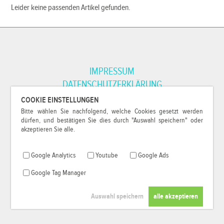
Leider keine passenden Artikel gefunden.
IMPRESSUM
DATENSCHUTZERKLÄRUNG
COOKIE EINSTELLUNGEN
Bitte wählen Sie nachfolgend, welche Cookies gesetzt werden
*Alle Preise inkl. MwSt. und zzgl.
Versandkosten
.
dürfen, und bestätigen Sie dies durch "Auswahl speichern" oder
© 2000-2026
79Pixel
, alle Rechte vorbehalten.
akzeptieren Sie alle.
Google Analytics
Youtube
Google Ads
Google Tag Manager