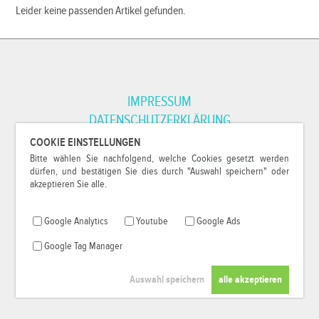
Leider keine passenden Artikel gefunden.
IMPRESSUM
DATENSCHUTZERKLÄRUNG
COOKIE EINSTELLUNGEN
Bitte wählen Sie nachfolgend, welche Cookies gesetzt werden
*Alle Preise inkl. MwSt. und zzgl.
Versandkosten
.
dürfen, und bestätigen Sie dies durch "Auswahl speichern" oder
© 2000-2026
79Pixel
, alle Rechte vorbehalten.
akzeptieren Sie alle.
Google Analytics
Youtube
Google Ads
Google Tag Manager