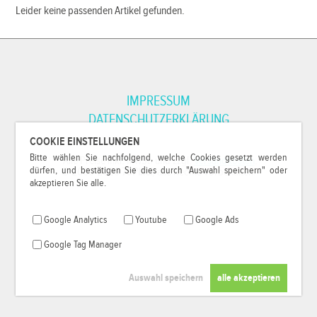
Leider keine passenden Artikel gefunden.
IMPRESSUM
DATENSCHUTZERKLÄRUNG
COOKIE EINSTELLUNGEN
Bitte wählen Sie nachfolgend, welche Cookies gesetzt werden
*Alle Preise inkl. MwSt. und zzgl.
Versandkosten
.
dürfen, und bestätigen Sie dies durch "Auswahl speichern" oder
© 2000-2026
79Pixel
, alle Rechte vorbehalten.
akzeptieren Sie alle.
Google Analytics
Youtube
Google Ads
Google Tag Manager