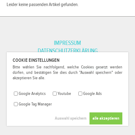
Leider keine passenden Artikel gefunden.
IMPRESSUM
DATENSCHUTZERKLÄRUNG
COOKIE EINSTELLUNGEN
Bitte wählen Sie nachfolgend, welche Cookies gesetzt werden
*Alle Preise inkl. MwSt. und zzgl.
Versandkosten
.
dürfen, und bestätigen Sie dies durch "Auswahl speichern" oder
© 2000-2026
79Pixel
, alle Rechte vorbehalten.
akzeptieren Sie alle.
Google Analytics
Youtube
Google Ads
Google Tag Manager