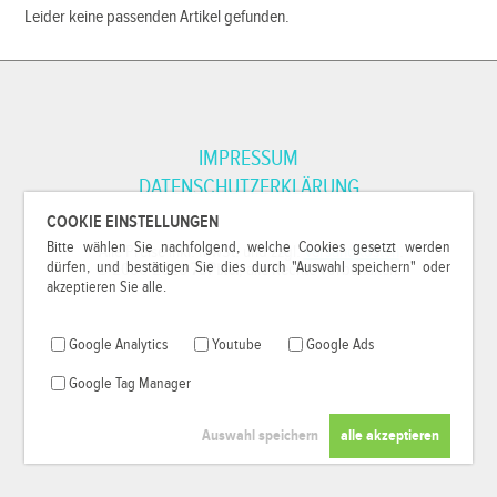
Leider keine passenden Artikel gefunden.
IMPRESSUM
DATENSCHUTZERKLÄRUNG
COOKIE EINSTELLUNGEN
Bitte wählen Sie nachfolgend, welche Cookies gesetzt werden
*Alle Preise inkl. MwSt. und zzgl.
Versandkosten
.
dürfen, und bestätigen Sie dies durch "Auswahl speichern" oder
© 2000-2026
79Pixel
, alle Rechte vorbehalten.
akzeptieren Sie alle.
Google Analytics
Youtube
Google Ads
Google Tag Manager