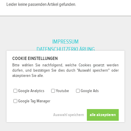
Leider keine passenden Artikel gefunden.
IMPRESSUM
DATENSCHUTZERKLÄRUNG
COOKIE EINSTELLUNGEN
Bitte wählen Sie nachfolgend, welche Cookies gesetzt werden
*Alle Preise inkl. MwSt. und zzgl.
Versandkosten
.
dürfen, und bestätigen Sie dies durch "Auswahl speichern" oder
© 2000-2026
79Pixel
, alle Rechte vorbehalten.
akzeptieren Sie alle.
Google Analytics
Youtube
Google Ads
Google Tag Manager