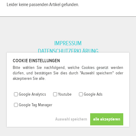
Leider keine passenden Artikel gefunden.
IMPRESSUM
DATENSCHUTZERKLÄRUNG
COOKIE EINSTELLUNGEN
Bitte wählen Sie nachfolgend, welche Cookies gesetzt werden
*Alle Preise inkl. MwSt. und zzgl.
Versandkosten
.
dürfen, und bestätigen Sie dies durch "Auswahl speichern" oder
© 2000-2026
79Pixel
, alle Rechte vorbehalten.
akzeptieren Sie alle.
Google Analytics
Youtube
Google Ads
Google Tag Manager