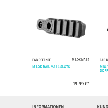
M-LOK MA1 B
FAB DEFENSE
FAB 
M-LOK RAIL MA1 4 SLOTS
M16 /
DOPP
19,99 €*
INFORMATIONEN
KUND