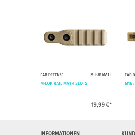
M-LOK MA1 T
FAB DEFENSE
FAB 
M-LOK RAIL MA1 4 SLOTS
M16 /
19,99 €*
INFORMATIONEN
KUND