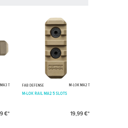
 MA3 T
M-LOK MA2 T
FAB DEFENSE
M-LOK RAIL MA2 5 SLOTS
9 €*
19,99 €*