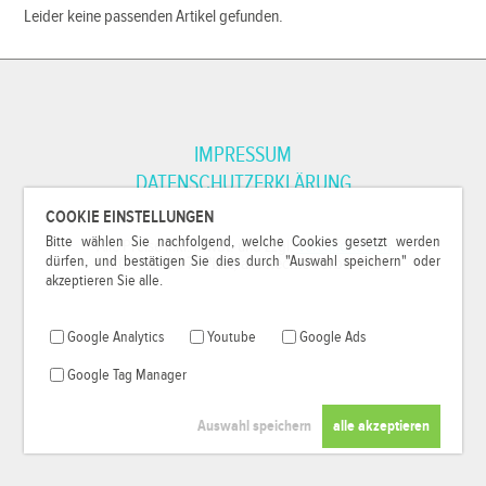
Leider keine passenden Artikel gefunden.
IMPRESSUM
DATENSCHUTZERKLÄRUNG
COOKIE EINSTELLUNGEN
Bitte wählen Sie nachfolgend, welche Cookies gesetzt werden
*Alle Preise inkl. MwSt. und zzgl.
Versandkosten
.
dürfen, und bestätigen Sie dies durch "Auswahl speichern" oder
© 2000-2026
79Pixel
, alle Rechte vorbehalten.
akzeptieren Sie alle.
Google Analytics
Youtube
Google Ads
Google Tag Manager