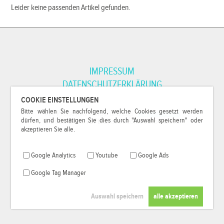
Leider keine passenden Artikel gefunden.
IMPRESSUM
DATENSCHUTZERKLÄRUNG
COOKIE EINSTELLUNGEN
Bitte wählen Sie nachfolgend, welche Cookies gesetzt werden
*Alle Preise inkl. MwSt. und zzgl.
Versandkosten
.
dürfen, und bestätigen Sie dies durch "Auswahl speichern" oder
© 2000-2026
79Pixel
, alle Rechte vorbehalten.
akzeptieren Sie alle.
Google Analytics
Youtube
Google Ads
Google Tag Manager