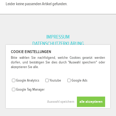
Leider keine passenden Artikel gefunden.
IMPRESSUM
DATENSCHUTZERKLÄRUNG
COOKIE EINSTELLUNGEN
Bitte wählen Sie nachfolgend, welche Cookies gesetzt werden
*Alle Preise inkl. MwSt. und zzgl.
Versandkosten
.
dürfen, und bestätigen Sie dies durch "Auswahl speichern" oder
© 2000-2026
79Pixel
, alle Rechte vorbehalten.
akzeptieren Sie alle.
Google Analytics
Youtube
Google Ads
Google Tag Manager