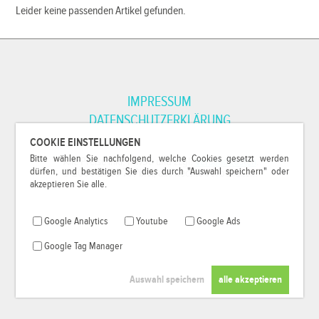
Leider keine passenden Artikel gefunden.
IMPRESSUM
DATENSCHUTZERKLÄRUNG
COOKIE EINSTELLUNGEN
Bitte wählen Sie nachfolgend, welche Cookies gesetzt werden
*Alle Preise inkl. MwSt. und zzgl.
Versandkosten
.
dürfen, und bestätigen Sie dies durch "Auswahl speichern" oder
© 2000-2026
79Pixel
, alle Rechte vorbehalten.
akzeptieren Sie alle.
Google Analytics
Youtube
Google Ads
Google Tag Manager