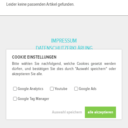
Leider keine passenden Artikel gefunden.
IMPRESSUM
DATENSCHUTZERKLÄRUNG
COOKIE EINSTELLUNGEN
Bitte wählen Sie nachfolgend, welche Cookies gesetzt werden
*Alle Preise inkl. MwSt. und zzgl.
Versandkosten
.
dürfen, und bestätigen Sie dies durch "Auswahl speichern" oder
© 2000-2026
79Pixel
, alle Rechte vorbehalten.
akzeptieren Sie alle.
Google Analytics
Youtube
Google Ads
Google Tag Manager