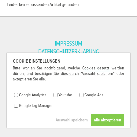
Leider keine passenden Artikel gefunden.
IMPRESSUM
DATENSCHUTZERKLÄRUNG
COOKIE EINSTELLUNGEN
Bitte wählen Sie nachfolgend, welche Cookies gesetzt werden
*Alle Preise inkl. MwSt. und zzgl.
Versandkosten
.
dürfen, und bestätigen Sie dies durch "Auswahl speichern" oder
© 2000-2026
79Pixel
, alle Rechte vorbehalten.
akzeptieren Sie alle.
Google Analytics
Youtube
Google Ads
Google Tag Manager