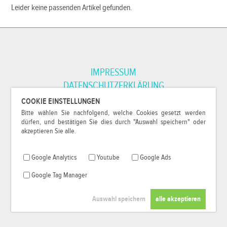
Leider keine passenden Artikel gefunden.
IMPRESSUM
DATENSCHUTZERKLÄRUNG
COOKIE EINSTELLUNGEN
Bitte wählen Sie nachfolgend, welche Cookies gesetzt werden
*Alle Preise inkl. MwSt. und zzgl.
Versandkosten
.
dürfen, und bestätigen Sie dies durch "Auswahl speichern" oder
© 2000-2026
79Pixel
, alle Rechte vorbehalten.
akzeptieren Sie alle.
Google Analytics
Youtube
Google Ads
Google Tag Manager