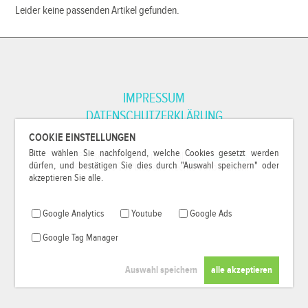
Leider keine passenden Artikel gefunden.
IMPRESSUM
DATENSCHUTZERKLÄRUNG
COOKIE EINSTELLUNGEN
Bitte wählen Sie nachfolgend, welche Cookies gesetzt werden
*Alle Preise inkl. MwSt. und zzgl.
Versandkosten
.
dürfen, und bestätigen Sie dies durch "Auswahl speichern" oder
© 2000-2026
79Pixel
, alle Rechte vorbehalten.
akzeptieren Sie alle.
Google Analytics
Youtube
Google Ads
Google Tag Manager