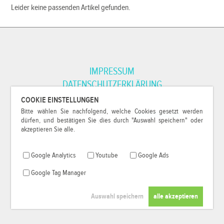
Leider keine passenden Artikel gefunden.
IMPRESSUM
DATENSCHUTZERKLÄRUNG
COOKIE EINSTELLUNGEN
Bitte wählen Sie nachfolgend, welche Cookies gesetzt werden
*Alle Preise inkl. MwSt. und zzgl.
Versandkosten
.
dürfen, und bestätigen Sie dies durch "Auswahl speichern" oder
© 2000-2026
79Pixel
, alle Rechte vorbehalten.
akzeptieren Sie alle.
Google Analytics
Youtube
Google Ads
Google Tag Manager