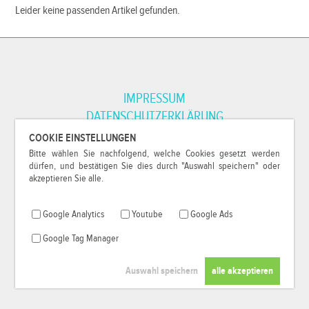
Leider keine passenden Artikel gefunden.
IMPRESSUM
DATENSCHUTZERKLÄRUNG
COOKIE EINSTELLUNGEN
Bitte wählen Sie nachfolgend, welche Cookies gesetzt werden
*Alle Preise inkl. MwSt. und zzgl.
Versandkosten
.
dürfen, und bestätigen Sie dies durch "Auswahl speichern" oder
© 2000-2026
79Pixel
, alle Rechte vorbehalten.
akzeptieren Sie alle.
Google Analytics
Youtube
Google Ads
Google Tag Manager