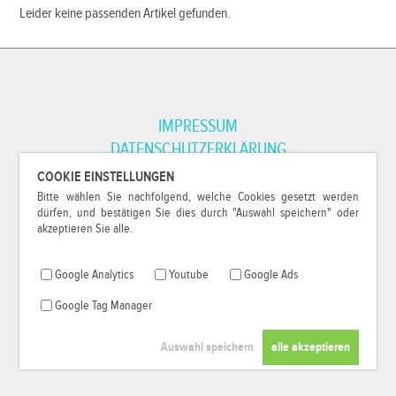
Leider keine passenden Artikel gefunden.
IMPRESSUM
DATENSCHUTZERKLÄRUNG
COOKIE EINSTELLUNGEN
Bitte wählen Sie nachfolgend, welche Cookies gesetzt werden
*Alle Preise inkl. MwSt. und zzgl.
Versandkosten
.
dürfen, und bestätigen Sie dies durch "Auswahl speichern" oder
© 2000-2026
79Pixel
, alle Rechte vorbehalten.
akzeptieren Sie alle.
Google Analytics
Youtube
Google Ads
Google Tag Manager