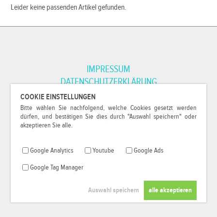
Leider keine passenden Artikel gefunden.
IMPRESSUM
DATENSCHUTZERKLÄRUNG
COOKIE EINSTELLUNGEN
Bitte wählen Sie nachfolgend, welche Cookies gesetzt werden
*Alle Preise inkl. MwSt. und zzgl.
Versandkosten
.
dürfen, und bestätigen Sie dies durch "Auswahl speichern" oder
© 2000-2026
79Pixel
, alle Rechte vorbehalten.
akzeptieren Sie alle.
Google Analytics
Youtube
Google Ads
Google Tag Manager