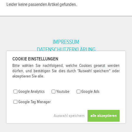
Leider keine passenden Artikel gefunden.
IMPRESSUM
DATENSCHUTZERKLÄRUNG
COOKIE EINSTELLUNGEN
Bitte wählen Sie nachfolgend, welche Cookies gesetzt werden
*Alle Preise inkl. MwSt. und zzgl.
Versandkosten
.
dürfen, und bestätigen Sie dies durch "Auswahl speichern" oder
© 2000-2026
79Pixel
, alle Rechte vorbehalten.
akzeptieren Sie alle.
Google Analytics
Youtube
Google Ads
Google Tag Manager