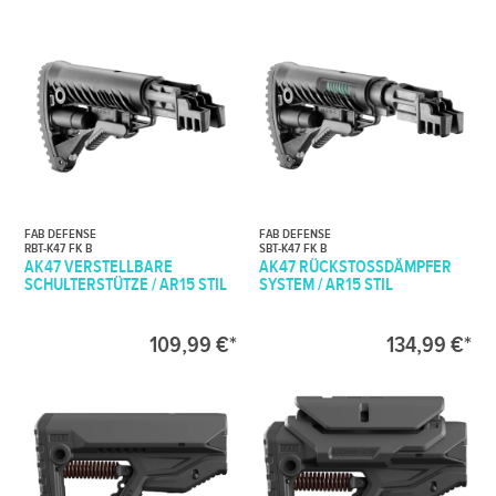
FAB DEFENSE
FAB DEFENSE
RBT-K47 FK B
SBT-K47 FK B
AK47 VERSTELLBARE
AK47 RÜCKSTOSSDÄMPFER S
SCHULTERSTÜTZE / AR15 STIL
YSTEM / AR15 STIL
109,99 €*
134,99 €*