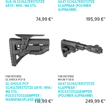
GLR-16 SCHULTERSTÜTZE
AK47 SCHULTERSTÜTZE
AR15 / M16 / M4 STIL
KLAPPBAR (POLYMER
AUFNAHME)
74,99 €*
195,99 €*
FAB DEFENSE
FAB DEFENSE
GL-SHOCK PCP B
M4-AK P SB B
GL-SHOCK PCP
AK47 SCHULTERSTÜTZE
SCHULTERSTÜTZE AR15 / M16 /
KLAPPBAR /
M4 STIL -
RÜCKSTOSSDÄMPFER (
RÜCKSTOSSDÄMPFER / W
POLYMER AUFNAHME)
ANGENAUFLAGE / RAIL
118,99 €*
249,99 €*