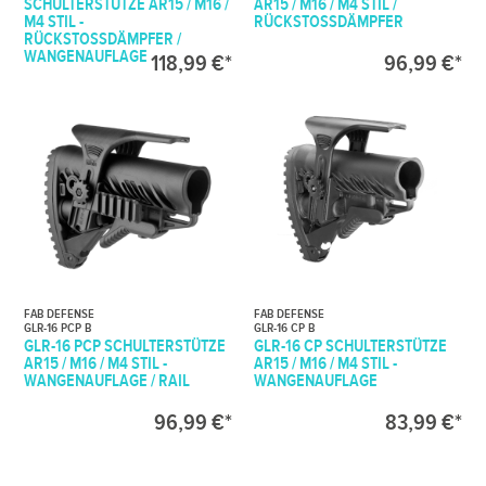
SCHULTERSTÜTZE AR15 / M16 /
AR15 / M16 / M4 STIL /
M4 STIL -
RÜCKSTOSSDÄMPFER
RÜCKSTOSSDÄMPFER / W
ANGENAUFLAGE
118,99 €*
96,99 €*
FAB DEFENSE
FAB DEFENSE
GLR-16 PCP B
GLR-16 CP B
GLR-16 PCP SCHULTERSTÜTZE
GLR-16 CP SCHULTERSTÜTZE
AR15 / M16 / M4 STIL -
AR15 / M16 / M4 STIL -
WANGENAUFLAGE / RAIL
WANGENAUFLAGE
96,99 €*
83,99 €*