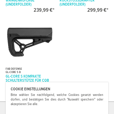
WANGENAUFLAGE
RÜCKSTOSSDÄMPFER (
(UNDERFOLDER)
UNDERFOLDER)
239,99 €*
299,99 €*
FAB DEFENSE
GL-CORE S B
GL-CORE S KOMPAKTE
SCHULTERSTÜTZE FÜR CQB
COOKIE EINSTELLUNGEN
79,99 €*
Bitte wählen Sie nachfolgend, welche Cookies gesetzt werden
dürfen, und bestätigen Sie dies durch "Auswahl speichern" oder
akzeptieren Sie alle.