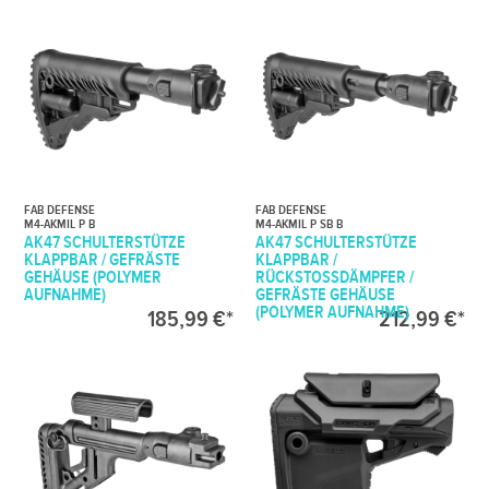
FAB DEFENSE
FAB DEFENSE
M4-AKMIL P B
M4-AKMIL P SB B
AK47 SCHULTERSTÜTZE
AK47 SCHULTERSTÜTZE
KLAPPBAR / GEFRÄSTE
KLAPPBAR /
GEHÄUSE (POLYMER
RÜCKSTOSSDÄMPFER / G
AUFNAHME)
EFRÄSTE GEHÄUSE (
POLYMER AUFNAHME)
185,99 €*
212,99 €*