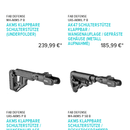
FAB DEFENSE
FAB DEFENSE
M4-AKMS P B
UAS-AKMIL P B
AKMS KLAPPBARE
AK47 SCHULTERSTÜTZE
SCHULTERSTÜTZE
KLAPPBAR /
(UNDERFOLDER)
WANGENAUFLAGE / GEFRÄSTE
GEHÄUSE (METALL
AUFNAHME)
239,99 €*
185,99 €*
FAB DEFENSE
FAB DEFENSE
UAS-AKMS P B
M4-AKMS P SB B
AKMS KLAPPBARE
AKMS KLAPPBARE
SCHULTERSTÜTZE /
SCHULTERSTÜTZE /