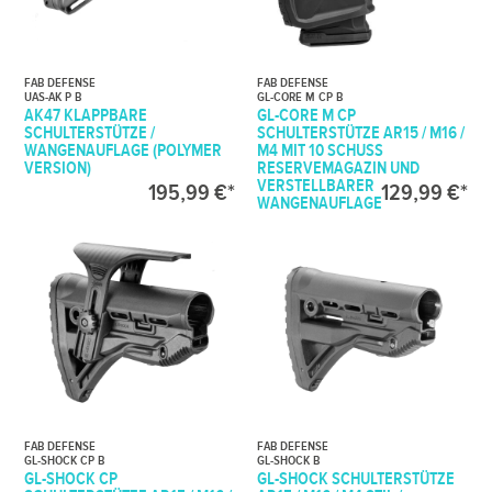
FAB DEFENSE
FAB DEFENSE
UAS-AK P B
GL-CORE M CP B
AK47 KLAPPBARE
GL-CORE M CP
SCHULTERSTÜTZE /
SCHULTERSTÜTZE AR15 / M16 /
WANGENAUFLAGE (POLYMER
M4 MIT 10 SCHUSS
VERSION)
RESERVEMAGAZIN UND
VERSTELLBARER
195,99 €*
129,99 €*
WANGENAUFLAGE
FAB DEFENSE
FAB DEFENSE
GL-SHOCK CP B
GL-SHOCK B
GL-SHOCK CP
GL-SHOCK SCHULTERSTÜTZE