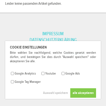
Leider keine passenden Artikel gefunden.
IMPRESSUM
DATENSCHUTZERKLÄRUNG
COOKIE EINSTELLUNGEN
Bitte wählen Sie nachfolgend, welche Cookies gesetzt werden
*Alle Preise inkl. MwSt. und zzgl.
Versandkosten
.
dürfen, und bestätigen Sie dies durch "Auswahl speichern" oder
© 2000-2026
79Pixel
, alle Rechte vorbehalten.
akzeptieren Sie alle.
Google Analytics
Youtube
Google Ads
Google Tag Manager