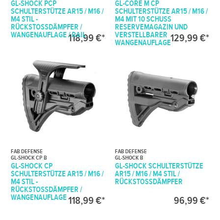
GL-SHOCK PCP
GL-CORE M CP
SCHULTERSTÜTZE AR15 / M16 /
SCHULTERSTÜTZE AR15 / M16 /
M4 STIL -
M4 MIT 10 SCHUSS
RÜCKSTOSSDÄMPFER / W
RESERVEMAGAZIN UND
ANGENAUFLAGE / RAIL
VERSTELLBARER
118,99 €*
129,99 €*
WANGENAUFLAGE
FAB DEFENSE
FAB DEFENSE
GL-SHOCK CP B
GL-SHOCK B
GL-SHOCK CP
GL-SHOCK SCHULTERSTÜTZE
SCHULTERSTÜTZE AR15 / M16 /
AR15 / M16 / M4 STIL /
M4 STIL -
RÜCKSTOSSDÄMPFER
RÜCKSTOSSDÄMPFER / W
ANGENAUFLAGE
118,99 €*
96,99 €*