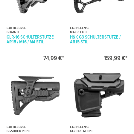
FAB DEFENSE
FAB DEFENSE
GLR-16 B
M4-G3 FK B
GLR-16 SCHULTERSTÜTZE
H&K G3 SCHULTERSTÜTZE /
AR15 / M16 / M4 STIL
AR15 STIL
74,99 €*
159,99 €*
FAB DEFENSE
FAB DEFENSE
GL-SHOCK PCP B
GL-CORE M CP B