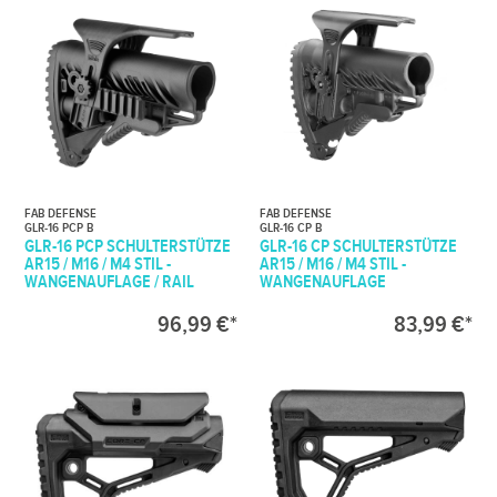
FAB DEFENSE
FAB DEFENSE
GLR-16 PCP B
GLR-16 CP B
GLR-16 PCP SCHULTERSTÜTZE
GLR-16 CP SCHULTERSTÜTZE
AR15 / M16 / M4 STIL -
AR15 / M16 / M4 STIL -
WANGENAUFLAGE / RAIL
WANGENAUFLAGE
96,99 €*
83,99 €*