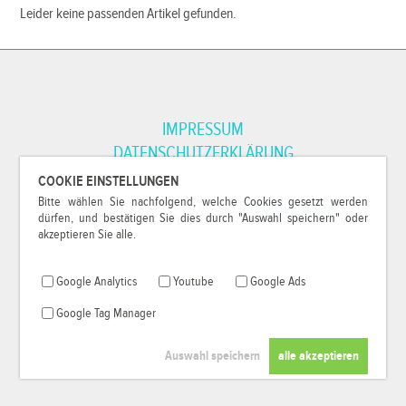
Leider keine passenden Artikel gefunden.
IMPRESSUM
DATENSCHUTZERKLÄRUNG
COOKIE EINSTELLUNGEN
Bitte wählen Sie nachfolgend, welche Cookies gesetzt werden
*Alle Preise inkl. MwSt. und zzgl.
Versandkosten
.
dürfen, und bestätigen Sie dies durch "Auswahl speichern" oder
© 2000-2026
79Pixel
, alle Rechte vorbehalten.
akzeptieren Sie alle.
Google Analytics
Youtube
Google Ads
Google Tag Manager