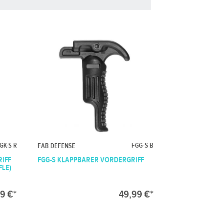
GK-S R
FGG-S B
FAB DEFENSE
RIFF
FGG-S KLAPPBARER VORDERGRIFF
FLE)
9 €*
49,99 €*