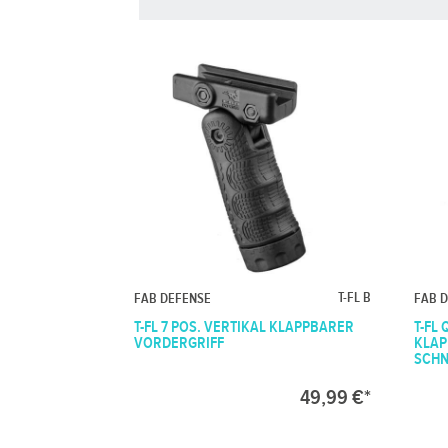
T-FL B
FAB DEFENSE
FAB 
T-FL 7 POS. VERTIKAL KLAPPBARER
T-FL 
VORDERGRIFF
KLAP
SCHN
49,99 €*