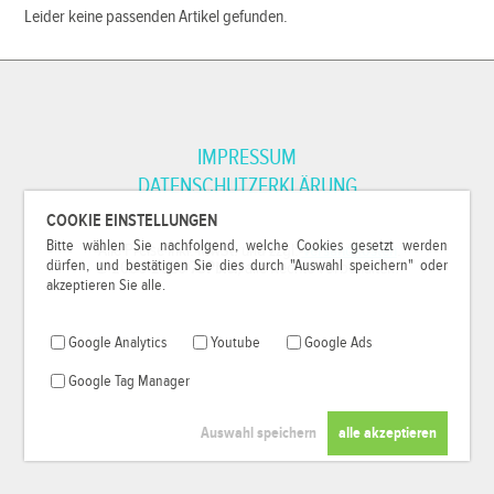
Leider keine passenden Artikel gefunden.
IMPRESSUM
DATENSCHUTZERKLÄRUNG
COOKIE EINSTELLUNGEN
Bitte wählen Sie nachfolgend, welche Cookies gesetzt werden
*Alle Preise inkl. MwSt. und zzgl.
Versandkosten
.
dürfen, und bestätigen Sie dies durch "Auswahl speichern" oder
© 2000-2026
79Pixel
, alle Rechte vorbehalten.
akzeptieren Sie alle.
Google Analytics
Youtube
Google Ads
Google Tag Manager