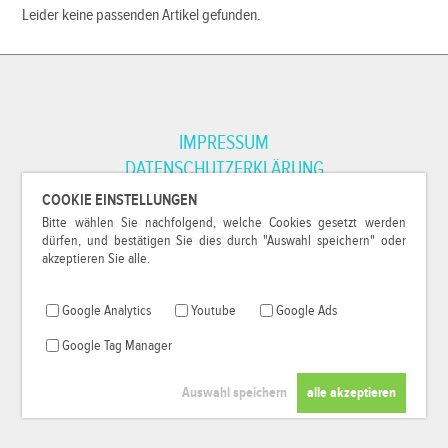
Leider keine passenden Artikel gefunden.
IMPRESSUM
DATENSCHUTZERKLÄRUNG
COOKIE EINSTELLUNGEN
Bitte wählen Sie nachfolgend, welche Cookies gesetzt werden
*Alle Preise inkl. MwSt. und zzgl.
Versandkosten
.
dürfen, und bestätigen Sie dies durch "Auswahl speichern" oder
© 2000-2026
79Pixel
, alle Rechte vorbehalten.
akzeptieren Sie alle.
Google Analytics
Youtube
Google Ads
Google Tag Manager