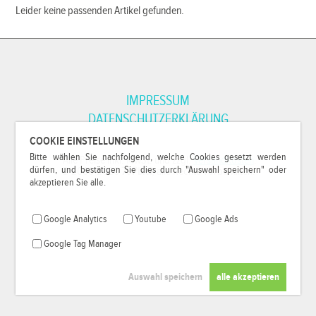
Leider keine passenden Artikel gefunden.
IMPRESSUM
DATENSCHUTZERKLÄRUNG
COOKIE EINSTELLUNGEN
Bitte wählen Sie nachfolgend, welche Cookies gesetzt werden
*Alle Preise inkl. MwSt. und zzgl.
Versandkosten
.
dürfen, und bestätigen Sie dies durch "Auswahl speichern" oder
© 2000-2026
79Pixel
, alle Rechte vorbehalten.
akzeptieren Sie alle.
Google Analytics
Youtube
Google Ads
Google Tag Manager