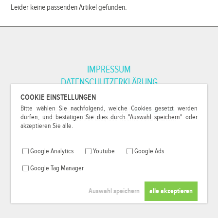
Leider keine passenden Artikel gefunden.
IMPRESSUM
DATENSCHUTZERKLÄRUNG
COOKIE EINSTELLUNGEN
Bitte wählen Sie nachfolgend, welche Cookies gesetzt werden
*Alle Preise inkl. MwSt. und zzgl.
Versandkosten
.
dürfen, und bestätigen Sie dies durch "Auswahl speichern" oder
© 2000-2026
79Pixel
, alle Rechte vorbehalten.
akzeptieren Sie alle.
Google Analytics
Youtube
Google Ads
Google Tag Manager