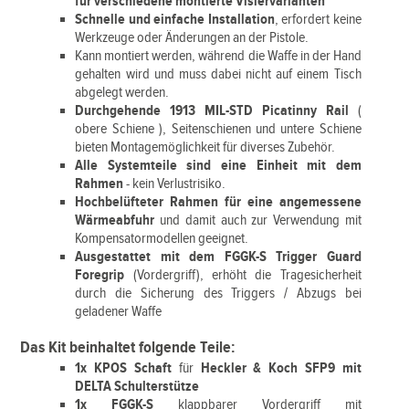
für verschiedene montierte Visiervarianten
Schnelle und einfache Installation
, erfordert keine
Werkzeuge oder Änderungen an der Pistole.
Kann montiert werden, während die Waffe in der Hand
gehalten wird und muss dabei nicht auf einem Tisch
abgelegt werden.
Durchgehende 1913 MIL-STD Picatinny Rail
(
obere Schiene ), Seitenschienen und untere Schiene
bieten Montagemöglichkeit für diverses Zubehör.
Alle Systemteile sind eine Einheit mit dem
Rahmen
- kein Verlustrisiko.
Hochbelüfteter Rahmen für eine angemessene
Wärmeabfuhr
und damit auch zur Verwendung mit
Kompensatormodellen geeignet.
Ausgestattet mit dem FGGK-S Trigger Guard
Foregrip
(Vordergriff), erhöht die Tragesicherheit
durch die Sicherung des Triggers / Abzugs bei
geladener Waffe
Das Kit beinhaltet folgende Teile:
1x KPOS Schaft
für
Heckler & Koch SFP9
mit
DELTA Schulterstütze
1x FGGK-S
klappbarer Vordergriff mit