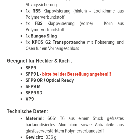
Abzugssicherung
1x RBS
Klappvisierung (hinten) - Lochkimme aus
Polymerverbundstoff
1x FBS
Klappvisierung (vorne) - Korn aus
Polymerverbundstoff
1x Bungee Sling
1x
KPOS G2 Transporttasche
mit Polsterung und
Ösen für ein Vorhängeschloss
Geeignet für
Heckler & Koch
:
SFP9
SFP9 L -
bitte bei der Bestellung angeben!!!
SFP9 OR / Optical Ready
SFP9 M
SFP9 SD
VP9
Technische Daten:
Material:
6061 T6 aus einem Stück gefrästes
hartanodisiertes Aluminium sowie Anbauteile aus
glasfaserverstärktem Polymerverbundstoff
Gewicht:
1336 g