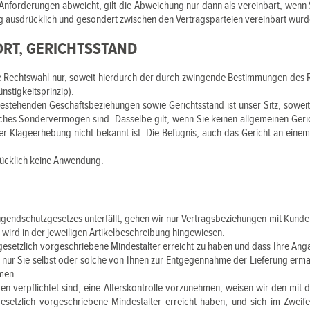
Anforderungen abweicht, gilt die Abweichung nur dann als vereinbart, wenn
ng ausdrücklich und gesondert zwischen den Vertragsparteien vereinbart wurd
ORT, GERICHTSSTAND
ese Rechtswahl nur, soweit hierdurch der durch zwingende Bestimmungen des 
nstigkeitsprinzip).
bestehenden Geschäftsbeziehungen sowie Gerichtsstand ist unser Sitz, soweit
tliches Sondervermögen sind. Dasselbe gilt, wenn Sie keinen allgemeinen Ger
r Klageerhebung nicht bekannt ist. Die Befugnis, auch das Gericht an einem
ücklich keine Anwendung.
endschutzgesetzes unterfällt, gehen wir nur Vertragsbeziehungen mit Kunden
wird in der jeweiligen Artikelbeschreibung hingewiesen.
gesetzlich vorgeschriebene Mindestalter erreicht zu haben und dass Ihre Ang
ass nur Sie selbst oder solche von Ihnen zur Entgegennahme der Lieferung erm
hmen.
 verpflichtet sind, eine Alterskontrolle vorzunehmen, weisen wir den mit der
setzlich vorgeschriebene Mindestalter erreicht haben, und sich im Zweif