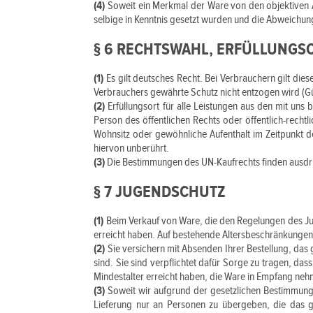
(4)
Soweit ein Merkmal der Ware von den objektiven 
selbige in Kenntnis gesetzt wurden und die Abweichu
§ 6 RECHTSWAHL, ERFÜLLUNGS
(1)
Es gilt deutsches Recht. Bei Verbrauchern gilt di
Verbrauchers gewährte Schutz nicht entzogen wird (Gü
(2)
Erfüllungsort für alle Leistungen aus den mit uns 
Person des öffentlichen Rechts oder öffentlich-rech
Wohnsitz oder gewöhnliche Aufenthalt im Zeitpunkt de
hiervon unberührt.
(3)
Die Bestimmungen des UN-Kaufrechts finden ausdr
§ 7 JUGENDSCHUTZ
(1)
Beim Verkauf von Ware, die den Regelungen des Jug
erreicht haben. Auf bestehende Altersbeschränkungen 
(2)
Sie versichern mit Absenden Ihrer Bestellung, das 
sind. Sie sind verpflichtet dafür Sorge zu tragen, d
Mindestalter erreicht haben, die Ware in Empfang ne
(3)
Soweit wir aufgrund der gesetzlichen Bestimmungen
Lieferung nur an Personen zu übergeben, die das ge