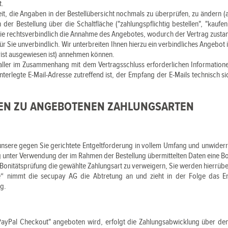
t.
t, die Angaben in der Bestellübersicht nochmals zu überprüfen, zu ändern (
 Bestellung über die Schaltfläche ("zahlungspflichtig bestellen", "kaufen"/"
n Sie rechtsverbindlich die Annahme des Angebotes, wodurch der Vertrag zust
ür Sie unverbindlich. Wir unterbreiten Ihnen hierzu ein verbindliches Angebot i
rist ausgewiesen ist) annehmen können.
ller im Zusammenhang mit dem Vertragsschluss erforderlichen Informationen 
interlegte E-Mail-Adresse zutreffend ist, der Empfang der E-Mails technisch s
GEN ZU ANGEBOTENEN ZAHLUNGSARTEN
 unsere gegen Sie gerichtete Entgeltforderung in vollem Umfang und unwiderru
unter Verwendung der im Rahmen der Bestellung übermittelten Daten eine Bo
 Bonitätsprüfung die gewählte Zahlungsart zu verweigern, Sie werden hierrübe
e“ nimmt die secupay AG die Abtretung an und zieht in der Folge das Entg
ng.
PayPal Checkout" angeboten wird, erfolgt die Zahlungsabwicklung über den Z