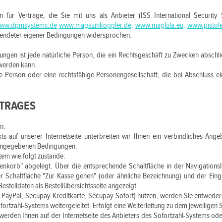
für Verträge, die Sie mit uns als Anbieter (ISS International Security
ww.dpmsystems.de
www.magazinkoppler.de,
www.maglula.eu,
www.pistole
wendeter eigener Bedingungen widersprochen.
gen ist jede natürliche Person, die ein Rechtsgeschäft zu Zwecken abschl
 werden kann.
che Person oder eine rechtsfähige Personengesellschaft, die bei Abschluss e
RTRAGES
n.
kts auf unserer Internetseite unterbreiten wir Ihnen ein verbindliches An
 angegebenen Bedingungen.
em wie folgt zustande:
nkorb" abgelegt. Über die entsprechende Schaltfläche in der Navigationsl
 Schaltfläche "Zur Kasse gehen" (oder ähnliche Bezeichnung) und der Ein
telldaten als Bestellübersichtsseite angezeigt.
B. PayPal, Secupay Kreditkarte, Secupay Sofort) nutzen, werden Sie entweder 
Sofortzahl-Systems weitergeleitet. Erfolgt eine Weiterleitung zu dem jeweilige
werden Ihnen auf der Internetseite des Anbieters des Sofortzahl-Systems ode