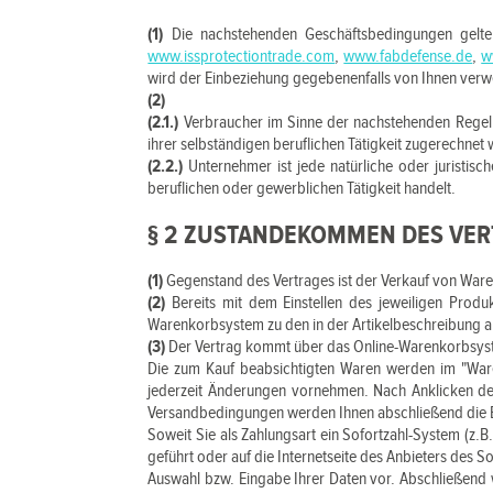
(1)
Die nachstehenden Geschäftsbedingungen gelten 
www.issprotectiontrade.com
,
www.fabdefense.de
,
w
wird der Einbeziehung gegebenenfalls von Ihnen ver
(2)
(2.1.)
Verbraucher im Sinne der nachstehenden Regelun
ihrer selbständigen beruflichen Tätigkeit zugerechnet
(2.2.)
Unternehmer ist jede natürliche oder juristis
beruflichen oder gewerblichen Tätigkeit handelt.
§ 2 ZUSTANDEKOMMEN DES VE
(1)
Gegenstand des Vertrages ist der Verkauf von Ware
(2)
Bereits mit dem Einstellen des jeweiligen Produ
Warenkorbsystem zu den in der Artikelbeschreibung
(3)
Der Vertrag kommt über das Online-Warenkorbsyst
Die zum Kauf beabsichtigten Waren werden im "Ware
jederzeit Änderungen vornehmen. Nach Anklicken der
Versandbedingungen werden Ihnen abschließend die Bes
Soweit Sie als Zahlungsart ein Sofortzahl-System (z.
geführt oder auf die Internetseite des Anbieters des 
Auswahl bzw. Eingabe Ihrer Daten vor. Abschließend 