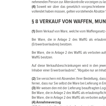
nehmenden Person zur Alterskontrolle vorzeigen zu la
(4)
Soweit wir über das gesetzlich vorgeschriebene M
vollendet haben müssen, gelten vorstehende Absätze 1
§ 8 VERKAUF VON WAFFEN, MUN
(1)
Beim Verkauf von Ware, welche vom Waffengesetz erf
Bei Ware, die in Anlage 2 des WaffG als erlaubnisp
(Erbwerbserlaubnis) besitzen.
Bei Ware, die in Anlage 2 des WaffG als verboten au
WaffG besitzen.
Auf diese Verkaufsbeschränkungen wird in den jewei
Inhaber einer Erwerbserlaubnis", "Abgabe nur an In
(2)
Sie versichern mit Absenden Ihrer Bestellung, dass 
ferner, dass nur Sie selbst die Ware bei Lieferung in
(3)
Wir weisen den mit der Lieferung beauftragten Logis
Bei Ware, die in Anlage 2 des WaffG als erlaubnispflic
Bei Ware, die in Anlage 2 des WaffG als verboten auf
(4) Annahmeverzug