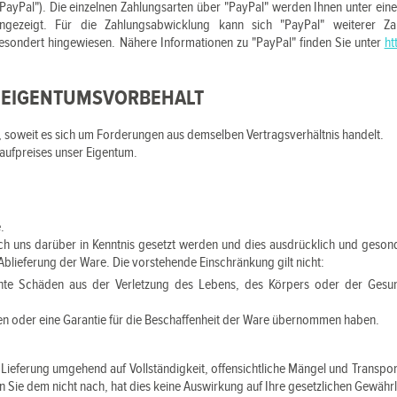
ayPal"). Die einzelnen Zahlungsarten über "PayPal" werden Ihnen unter eine
angezeigt. Für die Zahlungsabwicklung kann sich "PayPal" weiterer Za
esondert hingewiesen. Nähere Informationen zu "PayPal" finden Sie unter
ht
, EIGENTUMSVORBEHALT
 soweit es sich um Forderungen aus demselben Vertragsverhältnis handelt.
Kaufpreises unser Eigentum.
.
 uns darüber in Kenntnis gesetzt werden und dies ausdrücklich und gesonder
lieferung der Ware. Die vorstehende Einschränkung gilt nicht:
chte Schäden aus der Verletzung des Lebens, des Körpers oder der Gesund
en oder eine Garantie für die Beschaffenheit der Ware übernommen haben.
 Lieferung umgehend auf Vollständigkeit, offensichtliche Mängel und Transp
 Sie dem nicht nach, hat dies keine Auswirkung auf Ihre gesetzlichen Gewähr