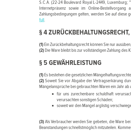
S.C.A. (22-24 Boulevard Royal L-2449, Luxemburg; "P
Internetpräsenz sowie im Online-Bestellvorgang 
Zahlungsbedingungen gelten, werden Sie auf diese g
full
.
§ 4 ZURÜCKBEHALTUNGSRECHT
(1)
Ein Zurückbehaltungsrecht können Sie nur ausüben,
(2)
Die Ware bleibt bis zur vollständigen Zahlung des 
§ 5 GEWÄHRLEISTUNG
(1)
Es bestehen die gesetzlichen Mängelhaftungsrechte
(2)
Soweit Sie vor Abgabe der Vertragserkärung durch
Mängelansprüche bei gebrauchten Waren ein Jahr ab Ab
für uns zurechenbare schuldhaft verursa
verursachten sonstigen Schäden;
soweit wir den Mangel arglistig verschwieg
(3)
Als Verbraucher werden Sie gebeten, die Ware bei
Beanstandungen schnellstmöglich mitzuteilen. Kommen