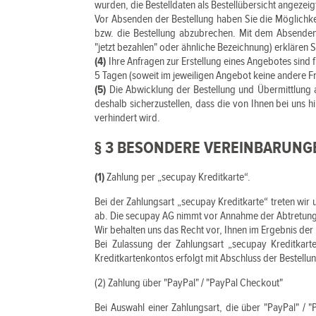
wurden, die Bestelldaten als Bestellübersicht angezeig
Vor Absenden der Bestellung haben Sie die Möglichkei
bzw. die Bestellung abzubrechen. Mit dem Absenden der
"jetzt bezahlen" oder ähnliche Bezeichnung) erkläre
(4)
Ihre Anfragen zur Erstellung eines Angebotes sind f
5 Tagen (soweit im jeweiligen Angebot keine andere F
(5)
Die Abwicklung der Bestellung und Übermittlung a
deshalb sicherzustellen, dass die von Ihnen bei uns h
verhindert wird.
§ 3 BESONDERE VEREINBARUN
(1)
Zahlung per „secupay Kreditkarte“.
Bei der Zahlungsart „secupay Kreditkarte“ treten wir
ab. Die secupay AG nimmt vor Annahme der Abtretung 
Wir behalten uns das Recht vor, Ihnen im Ergebnis der
Bei Zulassung der Zahlungsart „secupay Kreditkart
Kreditkartenkontos erfolgt mit Abschluss der Bestellu
(2) Zahlung über "PayPal" / "PayPal Checkout"
Bei Auswahl einer Zahlungsart, die über "PayPal" / "