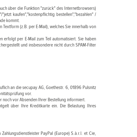
auch über die Funktion "zurück" des Internetbrowsers)
jetzt kaufen","kostenpflichtig bestellen","bezahlen" /
ande kommt.
n Textform (z.B. per E-Mail), welches Sie innerhalb von
erfolgt per E-Mail zum Teil automatisiert. Sie haben
ichergestellt und insbesondere nicht durch SPAM-Filter
flich an die secupay AG, Goethestr. 6, 01896 Pulsnitz
nitätsprüfung vor.
r noch vor Absenden Ihrer Bestellung informiert.
elt über Ihre Kreditkarte ein. Die Belastung Ihres
ahlungsdienstleister PayPal (Europe) S.à.r.l. et Cie,