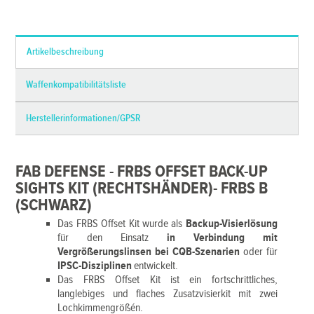
*Alle Preise inkl. MwSt. und zzgl.
Versandkosten
Artikelbeschreibung
Waffenkompatibilitätsliste
Herstellerinformationen/GPSR
FAB DEFENSE - FRBS OFFSET BACK-UP
SIGHTS KIT (RECHTSHÄNDER)- FRBS B
(SCHWARZ)
Das FRBS Offset Kit wurde als
Backup-Visierlösung
für den Einsatz
in Verbindung mit
Vergrößerungslinsen bei CQB-Szenarien
oder für
IPSC-Disziplinen
entwickelt.
Das FRBS Offset Kit ist ein fortschrittliches,
langlebiges und flaches Zusatzvisierkit mit zwei
Lochkimmengrößén.