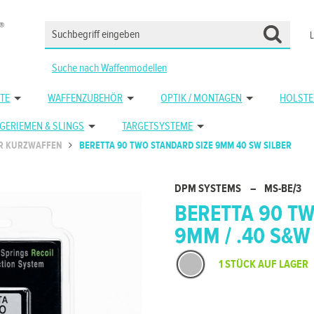
Suche nach Waffenmodellen
TE
WAFFENZUBEHÖR
OPTIK / MONTAGEN
HOLSTE
GERIEMEN & SLINGS
TARGETSYSTEME
R KURZWAFFEN
BERETTA 90 TWO STANDARD SIZE 9MM 40 SW SILBER
DPM SYSTEMS
–
MS-BE/3
BERETTA 90 TW
9MM / .40 S&W
1 STÜCK AUF LAGER