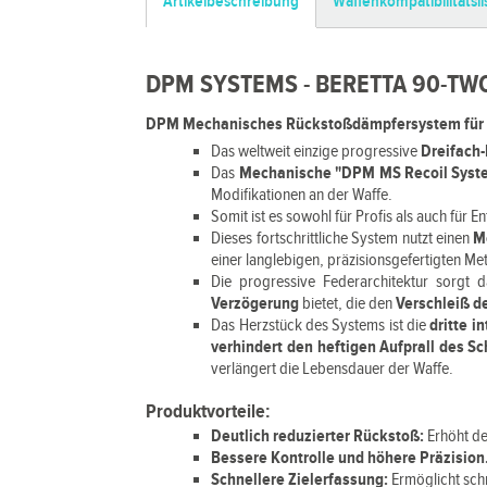
Artikelbeschreibung
Waffenkompatibilitätsli
DPM SYSTEMS - BERETTA 90-TWO
DPM Mechanisches Rückstoßdämpfersystem für 
Das weltweit einzige progressive
Dreifach
Das
Mechanische "DPM MS Recoil Sys
Modifikationen an der Waffe.
Somit ist es sowohl für Profis als auch für 
Dieses fortschrittliche System nutzt einen
M
einer langlebigen, präzisionsgefertigten Me
Die progressive Federarchitektur sorgt 
Verzögerung
bietet, die den
Verschleiß de
Das Herzstück des Systems ist die
dritte i
verhindert den heftigen Aufprall des Sc
verlängert die Lebensdauer der Waffe.
Produktvorteile:
Deutlich reduzierter Rückstoß:
Erhöht de
Bessere Kontrolle und höhere Präzision
Schnellere Zielerfassung:
Ermöglicht sch