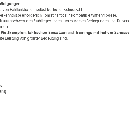
chädigungen
o von Fehlfunktionen, selbst bei hoher Schusszahl.
kenntnisse erforderlich - passt nahtlos in kompatible Waffenmodelle.
llt aus hochwertigen Stahllegierungen, um extremen Bedingungen und Tausen
odelle
i
Wettkämpfen, taktischen Einsätzen
und
Trainings mit hohem Schuss
nte Leistung von größter Bedeutung sind.
bs
ähr)