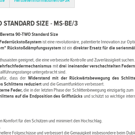
ste
Herstellerinformationen/GPSR
 STANDARD SIZE - MS-BE/3
Beretta 90-TWO Standard Size
-Federrückstoßsystem
ist eine revolutionäre, patentierte Innovation zur Op
tem" Rückstoßdämpfungssystem
ist ein
direkter Ersatz für die serienm
Enthusaisten geeignet, die eine verbessete Kontrolle und Zuverlässigkeit suchen
ehrfachfedermechanismus
mit
drei ineinander verschachtelten Feder
tallführungsstange untergebracht sind.
dafür, dass der
Widerstand mit der Rückwärtsbewegung des Schlitt
s Schlittens reduziert
und die Gesamtfunktion verbessert.
nterne Feder,
die in der letzten Phase der Schlittenbewegung einzigartig zu
hlittens auf die Endposition des Griffstücks
und schützt so wichtige int
n Komfort für den Schützen und minimiert den Hochschlag.
.
nellere Folgeschüsse und verbessert die Genauigkeit insbesondere beim Dubl