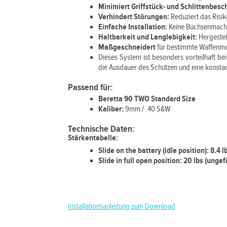
Minimiert Griffstück- und Schlittenbes
Verhindert Störungen:
Reduziert das Risik
Einfache Installation:
Keine Büchsenmacher
Haltbarkeit und Langlebigkeit:
Hergeste
Maßgeschneidert
für bestimmte Waffenm
Dieses System ist besonders vorteilhaft be
die Ausdauer des Schützen und eine konsta
Passend für:
Beretta 90 TWO Standard Size
Kaliber:
9mm / .40 S&W
Technische Daten:
Stärkentabelle:
Slide on the battery (idle position): 8.4 l
Slide in full open position: 20 lbs (ungef
Installationsanleitung zum Download