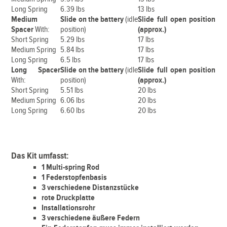
Long Spring
6.39 lbs
13 lbs
Medium
Slide on the battery
(idle
Slide full open position
Spacer
With:
position)
(approx.)
Short Spring
5.29 lbs
17 lbs
Medium Spring
5.84 lbs
17 lbs
Long Spring
6.5 lbs
17 lbs
Long
Spacer
Slide on the battery
(idle
Slide full open position
With:
position)
(approx.)
Short Spring
5.51 lbs
20 lbs
Medium Spring
6.06 lbs
20 lbs
Long Spring
6.60 lbs
20 lbs
Das Kit umfasst:
1 Multi-spring Rod
1 Federstopfenbasis
3 verschiedene Distanzstücke
rote Druckplatte
Installationsrohr
3 verschiedene äußere Federn