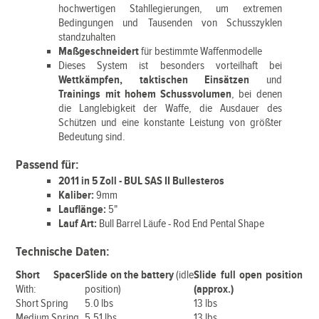
hochwertigen Stahllegierungen, um extremen
Bedingungen und Tausenden von Schusszyklen
standzuhalten
Maßgeschneidert
für bestimmte Waffenmodelle
Dieses System ist besonders vorteilhaft bei
Wettkämpfen, taktischen Einsätzen
und
Trainings mit hohem Schussvolumen
, bei denen
die Langlebigkeit der Waffe, die Ausdauer des
Schützen und eine konstante Leistung von größter
Bedeutung sind.
Passend für:
2011 in 5 Zoll - BUL SAS II Bullesteros
Kaliber:
9mm
Lauflänge:
5"
Lauf Art:
Bull Barrel Läufe - Rod End Pental Shape
Technische Daten:
Short Spacer
Slide on the battery
(idle
Slide full open position
With:
position)
(approx.)
Short Spring
5.0 lbs
13 lbs
Medium Spring
5.51 lbs
13 lbs