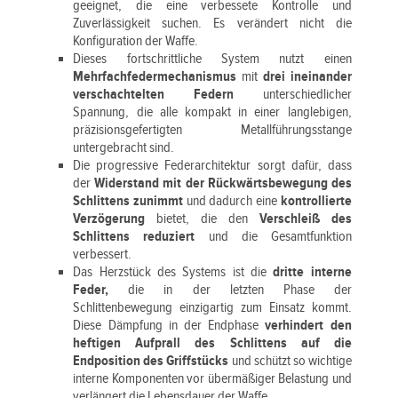
geeignet, die eine verbessete Kontrolle und
Zuverlässigkeit suchen. Es verändert nicht die
Konfiguration der Waffe.
Dieses fortschrittliche System nutzt einen
Mehrfachfedermechanismus
mit
drei ineinander
verschachtelten Federn
unterschiedlicher
Spannung, die alle kompakt in einer langlebigen,
präzisionsgefertigten Metallführungsstange
untergebracht sind.
Die progressive Federarchitektur sorgt dafür, dass
der
Widerstand mit der Rückwärtsbewegung des
Schlittens zunimmt
und dadurch eine
kontrollierte
Verzögerung
bietet, die den
Verschleiß des
Schlittens reduziert
und die Gesamtfunktion
verbessert.
Das Herzstück des Systems ist die
dritte interne
Feder,
die in der letzten Phase der
Schlittenbewegung einzigartig zum Einsatz kommt.
Diese Dämpfung in der Endphase
verhindert den
heftigen Aufprall des Schlittens auf die
Endposition des Griffstücks
und schützt so wichtige
interne Komponenten vor übermäßiger Belastung und
verlängert die Lebensdauer der Waffe.