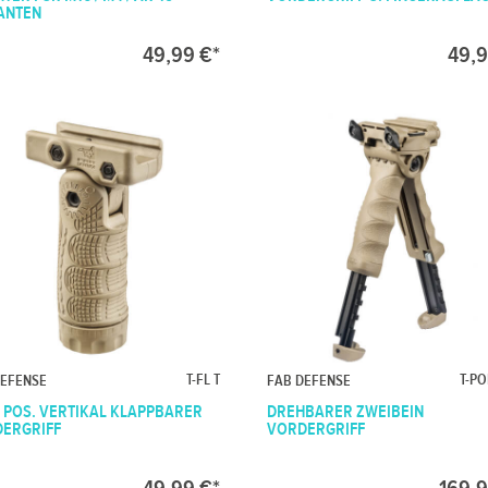
ANTEN
49,99 €*
49,9
T-FL T
T-PO
DEFENSE
FAB DEFENSE
 7 POS. VERTIKAL KLAPPBARER
DREHBARER ZWEIBEIN
ERGRIFF
VORDERGRIFF