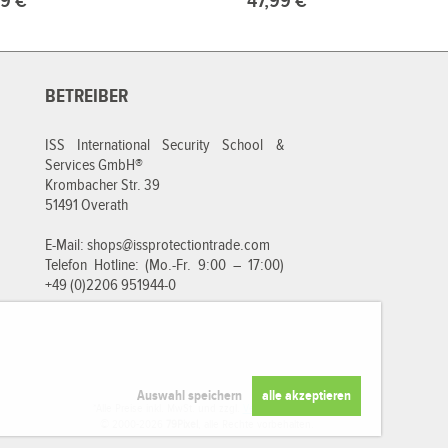
9 €*
47,99 €*
BETREIBER
ISS International Security School &
Services GmbH®
Krombacher Str. 39
51491 Overath
E-Mail:
shops@issprotectiontrade.com
Telefon Hotline: (Mo.-Fr. 9:00 – 17:00)
+49 (0)2206 951944-0
*Alle Preise inkl. MwSt. und zzgl.
Versandkosten
.
© 2000-2026
79Pixel
, alle Rechte vorbehalten.