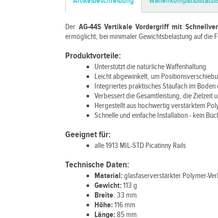
Artikelbeschreibung
Waffenkompatibilitätsli
Der
AG-44S Vertikale Vordergriff mit Schnellve
ermöglicht, bei minimaler Gewichtsbelastung auf die F
Produktvorteile:
Unterstützt die natürliche Waffenhaltung
Leicht abgewinkelt, um Positionsverschieb
Integriertes praktisches Staufach im Boden 
Verbessert die Gesamtleistung, die Zielzeit 
Hergestellt aus hochwertig verstärktem Po
Schnelle und einfache Installation - kein B
Geeignet für:
alle 1913 MIL-STD Picatinny Rails
Technische Daten:
Material:
glasfaserverstärkter Polymer-Ve
Gewicht:
113 g
Breite
: 33 mm
Höhe:
116 mm
Länge:
85 mm