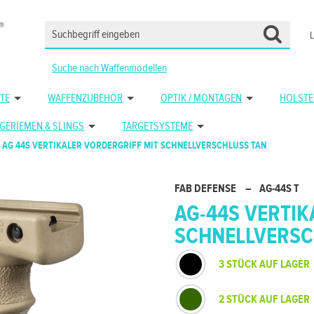
Suche nach Waffenmodellen
TE
WAFFENZUBEHÖR
OPTIK / MONTAGEN
HOLSTE
GERIEMEN & SLINGS
TARGETSYSTEME
AG 44S VERTIKALER VORDERGRIFF MIT SCHNELLVERSCHLUSS TAN
FAB DEFENSE
–
AG-44S T
AG-44S VERTIK
SCHNELLVERSC
3 STÜCK AUF LAGER
2 STÜCK AUF LAGER