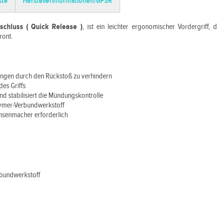
ste
Herstellerinformationen/GPSR
rschluss ( Quick Release )
, ist ein leichter ergonomischer Vordergriff, d
ront.
ungen durch den Rückstoß zu verhindern
des Griffs
und stabilisiert die Mündungskontrolle
lymer-Verbundwerkstoff
üchsenmacher erforderlich
rbundwerkstoff