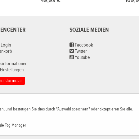
49,99 €*
169,9
ENCENTER
SOZIALE MEDIEN
 Login
Facebook
renkorb
Twitter
d
Youtube
sinformationen
Einstellungen
rufsformular
n, und bestätigen Sie dies durch "Auswahl speichern" oder akzeptieren Sie alle.
le Tag Manager