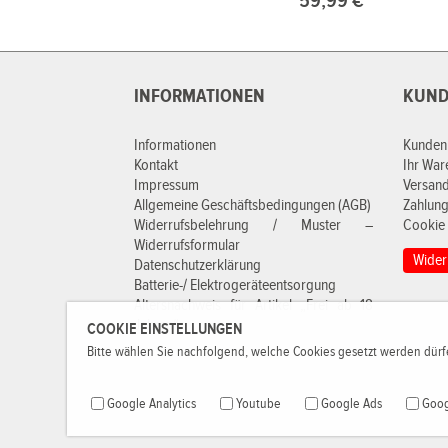
59,99 €*
INFORMATIONEN
KUND
Informationen
Kunden
Kontakt
Ihr Wa
Impressum
Versan
Allgemeine Geschäftsbedingungen (AGB)
Zahlung
Widerrufsbelehrung / Muster –
Cookie 
Widerrufsformular
Wider
Datenschutzerklärung
Batterie-/ Elektrogeräteentsorgung
Altersnachweis für Artikel „Frei ab 18
Jahren“
COOKIE EINSTELLUNGEN
Bitte wählen Sie nachfolgend, welche Cookies gesetzt werden dürfe
Google Analytics
Youtube
Google Ads
Goog