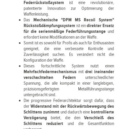
Federrückstoßsystem
ist eine revolutionäre,
patentierte Innovation zur Optimierung der
Waffenleistung.
Das
Mechanische "DPM MS Recoil System"
Rückstoßdämpfungssystem
ist ein
direkter Ersatz
für die serienmäßige Federführungsstange
und
erfordert keine Modifikationen an der Waffe.
Somit ist es sowohl für Profis als auch für Enthusaisten
geeignet, die eine verbessete Kontrolle und
Zuverlässigkeit suchen. Es verändert nicht die
Konfiguration der Waffe.
Dieses fortschrittliche System nutzt einen
Mehrfachfedermechanismus
mit
drei ineinander
verschachtelten Federn
unterschiedlicher
Spannung, die alle kompakt in einer langlebigen,
präzisionsgefertigten Metallführungsstange
untergebracht sind.
Die progressive Federarchitektur sorgt dafür, dass
der
Widerstand mit der Rückwärtsbewegung des
Schlittens zunimmt
und dadurch eine
kontrollierte
Verzögerung
bietet, die den
Verschleiß des
Schlittens reduziert
und die Gesamtfunktion