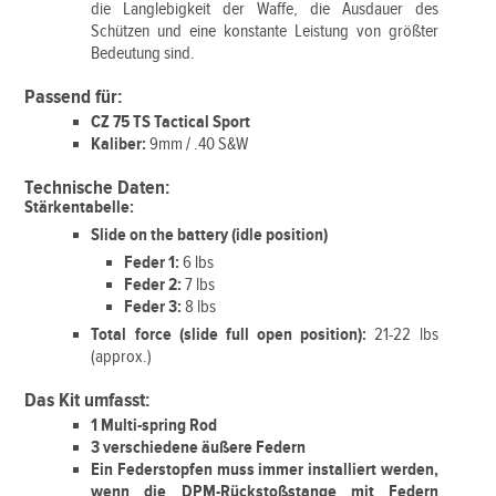
die Langlebigkeit der Waffe, die Ausdauer des
Schützen und eine konstante Leistung von größter
Bedeutung sind.
Passend für:
CZ 75 TS Tactical Sport
Kaliber:
9mm / .40 S&W
Technische Daten:
Stärkentabelle:
Slide on the battery (idle position)
Feder 1:
6 lbs
Feder 2:
7 lbs
Feder 3:
8 lbs
Total force (slide full open position):
21-22 lbs
(approx.)
Das Kit umfasst:
1 Multi-spring Rod
3 verschiedene äußere Federn
Ein Federstopfen muss immer installiert werden,
wenn die DPM-Rückstoßstange mit Federn