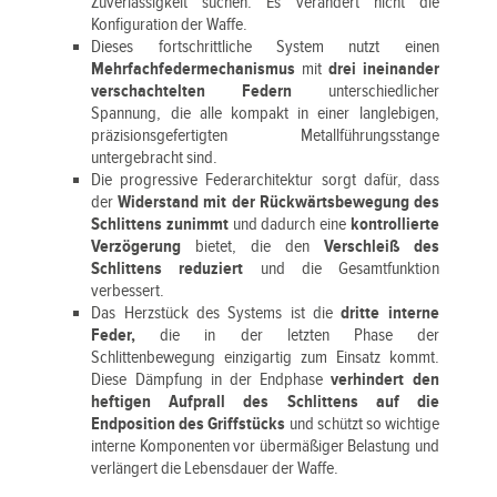
Zuverlässigkeit suchen. Es verändert nicht die
Konfiguration der Waffe.
Dieses fortschrittliche System nutzt einen
Mehrfachfedermechanismus
mit
drei ineinander
verschachtelten Federn
unterschiedlicher
Spannung, die alle kompakt in einer langlebigen,
präzisionsgefertigten Metallführungsstange
untergebracht sind.
Die progressive Federarchitektur sorgt dafür, dass
der
Widerstand mit der Rückwärtsbewegung des
Schlittens zunimmt
und dadurch eine
kontrollierte
Verzögerung
bietet, die den
Verschleiß des
Schlittens reduziert
und die Gesamtfunktion
verbessert.
Das Herzstück des Systems ist die
dritte interne
Feder,
die in der letzten Phase der
Schlittenbewegung einzigartig zum Einsatz kommt.
Diese Dämpfung in der Endphase
verhindert den
heftigen Aufprall des Schlittens auf die
Endposition des Griffstücks
und schützt so wichtige
interne Komponenten vor übermäßiger Belastung und
verlängert die Lebensdauer der Waffe.