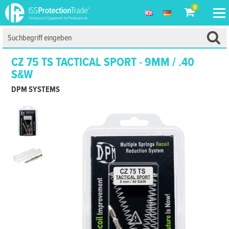
0
CZ 75 TS TACTICAL SPORT - 9MM / .40
S&W
DPM SYSTEMS