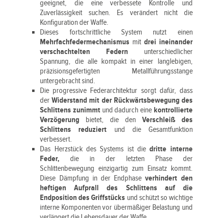
geeignet, die eine verbessete Kontrolle und
Zuverlässigkeit suchen. Es verändert nicht die
Konfiguration der Waffe.
Dieses fortschrittliche System nutzt einen
Mehrfachfedermechanismus
mit
drei ineinander
verschachtelten Federn
unterschiedlicher
Spannung, die alle kompakt in einer langlebigen,
präzisionsgefertigten Metallführungsstange
untergebracht sind.
Die progressive Federarchitektur sorgt dafür, dass
der
Widerstand mit der Rückwärtsbewegung des
Schlittens zunimmt
und dadurch eine
kontrollierte
Verzögerung
bietet, die den
Verschleiß des
Schlittens reduziert
und die Gesamtfunktion
verbessert.
Das Herzstück des Systems ist die
dritte interne
Feder,
die in der letzten Phase der
Schlittenbewegung einzigartig zum Einsatz kommt.
Diese Dämpfung in der Endphase
verhindert den
heftigen Aufprall des Schlittens auf die
Endposition des Griffstücks
und schützt so wichtige
interne Komponenten vor übermäßiger Belastung und
verlängert die Lebensdauer der Waffe.