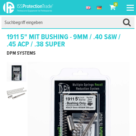
0
1911 5" MIT BUSHING - 9MM / .40 S&W /
.45 ACP / .38 SUPER
DPM SYSTEMS