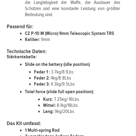
die Langlebigkeit der Waffe, die Ausdauer des
Schützen und eine konstante Leistung von größter
Bedeutung sind.
Passend für:
CZ P-10 M (Micro) 9mm Telescopic System TRS
Kaliber:
9mm
Technische Daten:
Stärkentabelle:
Slide on the battery (idle position)
Feder 1 :
3.7kg/8.1Lbs
Feder 2:
4kg/8.8Lbs
Feder 3:
4.3kg/9.5Lbs
Total force (slide full open position):
Kurz:
7.25kg/ 16Lbs
Mittel:
8.1kg/18Lbs
Lang:
9kg/20Lbs
Das Kit umfasst:
1 Multi-spring Rod