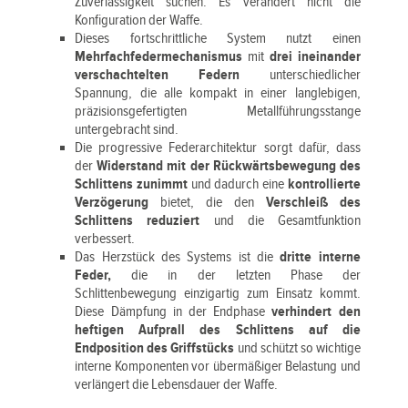
Zuverlässigkeit suchen. Es verändert nicht die
Konfiguration der Waffe.
Dieses fortschrittliche System nutzt einen
Mehrfachfedermechanismus
mit
drei ineinander
verschachtelten Federn
unterschiedlicher
Spannung, die alle kompakt in einer langlebigen,
präzisionsgefertigten Metallführungsstange
untergebracht sind.
Die progressive Federarchitektur sorgt dafür, dass
der
Widerstand mit der Rückwärtsbewegung des
Schlittens zunimmt
und dadurch eine
kontrollierte
Verzögerung
bietet, die den
Verschleiß des
Schlittens reduziert
und die Gesamtfunktion
verbessert.
Das Herzstück des Systems ist die
dritte interne
Feder,
die in der letzten Phase der
Schlittenbewegung einzigartig zum Einsatz kommt.
Diese Dämpfung in der Endphase
verhindert den
heftigen Aufprall des Schlittens auf die
Endposition des Griffstücks
und schützt so wichtige
interne Komponenten vor übermäßiger Belastung und
verlängert die Lebensdauer der Waffe.