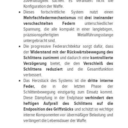
Zuverlässigkeit suchen. Es verändert nicht die
Konfiguration der Waffe.
Dieses fortschrittliche System nutzt einen
Mehrfachfedermechanismus
mit
drei ineinander
verschachtelten Federn
unterschiedlicher
Spannung, die alle kompakt in einer langlebigen,
präzisionsgefertigten Metallführungsstange
untergebracht sind.
Die progressive Federarchitektur sorgt dafür, dass
der
Widerstand mit der Rückwärtsbewegung des
Schlittens zunimmt
und dadurch eine
kontrollierte
Verzögerung
bietet, die den
Verschleiß des
Schlittens reduziert
und die Gesamtfunktion
verbessert.
Das Herzstück des Systems ist die
dritte interne
Feder,
die in der letzten Phase der
Schlittenbewegung einzigartig zum Einsatz kommt.
Diese Dämpfung in der Endphase
verhindert den
heftigen Aufprall des Schlittens auf die
Endposition des Griffstücks
und schützt so wichtige
interne Komponenten vor übermäßiger Belastung und
verlängert die Lebensdauer der Waffe.