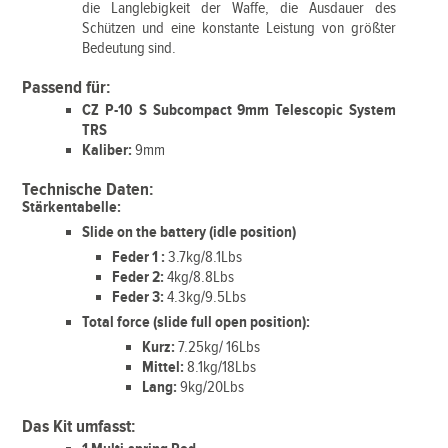
die Langlebigkeit der Waffe, die Ausdauer des
Schützen und eine konstante Leistung von größter
Bedeutung sind.
Passend für:
CZ P-10 S Subcompact 9mm Telescopic System
TRS
Kaliber:
9mm
Technische Daten:
Stärkentabelle:
Slide on the battery (idle position)
Feder 1 :
3.7kg/8.1Lbs
Feder 2:
4kg/8.8Lbs
Feder 3:
4.3kg/9.5Lbs
Total force (slide full open position):
Kurz:
7.25kg/ 16Lbs
Mittel:
8.1kg/18Lbs
Lang:
9kg/20Lbs
Das Kit umfasst: