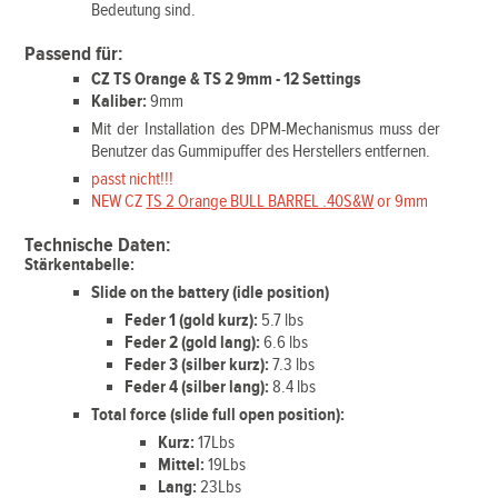
Bedeutung sind.
Passend für:
CZ TS Orange & TS 2 9mm - 12 Settings
Kaliber:
9mm
Mit der Installation des DPM-Mechanismus muss der
Benutzer das Gummipuffer des Herstellers entfernen.
passt nicht!!!
NEW CZ
TS 2 Orange BULL BARREL .40S&W
or 9mm
Technische Daten:
Stärkentabelle:
Slide on the battery (idle position)
Feder 1 (gold kurz):
5.7 lbs
Feder 2 (gold lang):
6.6 lbs
Feder 3 (silber kurz):
7.3 lbs
Feder 4 (silber lang):
8.4 lbs
Total force (slide full open position):
Kurz:
17Lbs
Mittel:
19Lbs
Lang:
23Lbs