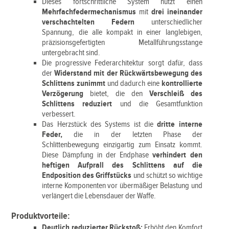
Dieses fortschrittliche System nutzt einen
Mehrfachfedermechanismus
mit
drei ineinander
verschachtelten Federn
unterschiedlicher
Spannung, die alle kompakt in einer langlebigen,
präzisionsgefertigten Metallführungsstange
untergebracht sind.
Die progressive Federarchitektur sorgt dafür, dass
der
Widerstand mit der Rückwärtsbewegung des
Schlittens zunimmt
und dadurch eine
kontrollierte
Verzögerung
bietet, die den
Verschleiß des
Schlittens reduziert
und die Gesamtfunktion
verbessert.
Das Herzstück des Systems ist die
dritte interne
Feder,
die in der letzten Phase der
Schlittenbewegung einzigartig zum Einsatz kommt.
Diese Dämpfung in der Endphase
verhindert den
heftigen Aufprall des Schlittens auf die
Endposition des Griffstücks
und schützt so wichtige
interne Komponenten vor übermäßiger Belastung und
verlängert die Lebensdauer der Waffe.
Produktvorteile:
Deutlich reduzierter Rückstoß:
Erhöht den Komfort