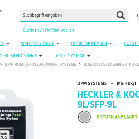
Suche nach Waffenmodellen
TE
WAFFENZUBEHÖR
OPTIK / MONTAGEN
HOLSTE
GERIEMEN & SLINGS
TARGETSYSTEME
DPM RUECKSTOSSDAEMPFER SYSTEME
RUECKSTOSSDAEMPFER KUR
DPM SYSTEMS
–
MS-H&K/1
HECKLER & KOC
9L/SFP-9L
6 STÜCK AUF LAGER