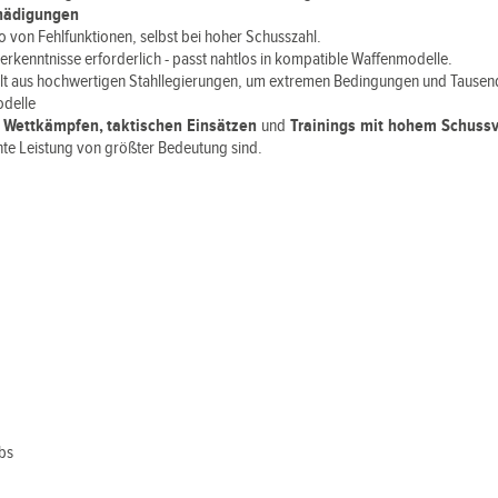
chädigungen
o von Fehlfunktionen, selbst bei hoher Schusszahl.
kenntnisse erforderlich - passt nahtlos in kompatible Waffenmodelle.
llt aus hochwertigen Stahllegierungen, um extremen Bedingungen und Tausen
odelle
i
Wettkämpfen, taktischen Einsätzen
und
Trainings mit hohem Schuss
nte Leistung von größter Bedeutung sind.
lbs