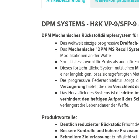
Artikelbeschreibung
Waffenkompatibilitätsli
DPM SYSTEMS - H&K VP-9/SFP-9 
DPM Mechanisches Rückstoßdämpfersystem für H
Das weltweit einzige progressive
Dreifach
Das
Mechanische "DPM MS Recoil Sys
Modifikationen an der Waffe.
Somit ist es sowohl für Profis als auch für 
Dieses fortschrittliche System nutzt einen
M
einer langlebigen, präzisionsgefertigten Me
Die progressive Federarchitektur sorgt 
Verzögerung
bietet, die den
Verschleiß de
Das Herzstück des Systems ist die
dritte i
verhindert den heftigen Aufprall des Sc
verlängert die Lebensdauer der Waffe.
Produktvorteile:
Deutlich reduzierter Rückstoß:
Erhöht de
Bessere Kontrolle und höhere Präzision
Schnellere Zielerfassung:
Ermöglicht sch