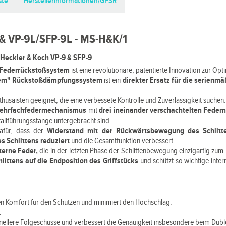
ste
Herstellerinformationen/GPSR
& VP-9L/SFP-9L - MS-H&K/1
eckler & Koch VP-9 & SFP-9
-Federrückstoßsystem
ist eine revolutionäre, patentierte Innovation zur Op
tem" Rückstoßdämpfungssystem
ist ein
direkter Ersatz für die serienm
Enthusaisten geeignet, die eine verbessete Kontrolle und Zuverlässigkeit suchen
ehrfachfedermechanismus
mit
drei ineinander verschachtelten Feder
tallführungsstange untergebracht sind.
dafür, dass der
Widerstand mit der Rückwärtsbewegung des Schlitt
s Schlittens reduziert
und die Gesamtfunktion verbessert.
nterne Feder,
die in der letzten Phase der Schlittenbewegung einzigartig zu
hlittens auf die Endposition des Griffstücks
und schützt so wichtige int
n Komfort für den Schützen und minimiert den Hochschlag.
.
nellere Folgeschüsse und verbessert die Genauigkeit insbesondere beim Dubl