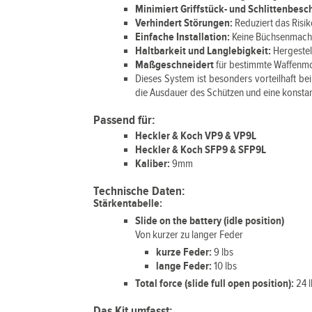
Minimiert Griffstück- und Schlittenbes
Verhindert Störungen:
Reduziert das Risik
Einfache Installation:
Keine Büchsenmacher
Haltbarkeit und Langlebigkeit:
Hergeste
Maßgeschneidert
für bestimmte Waffenm
Dieses System ist besonders vorteilhaft be
die Ausdauer des Schützen und eine konsta
Passend für:
Heckler & Koch VP9 & VP9L
Heckler & Koch SFP9 & SFP9L
Kaliber:
9mm
Technische Daten:
Stärkentabelle:
Slide on the battery (idle position)
Von kurzer zu langer Feder
kurze Feder:
9 lbs
lange Feder:
10 lbs
Total force (slide full open position):
24 
Das Kit umfasst: