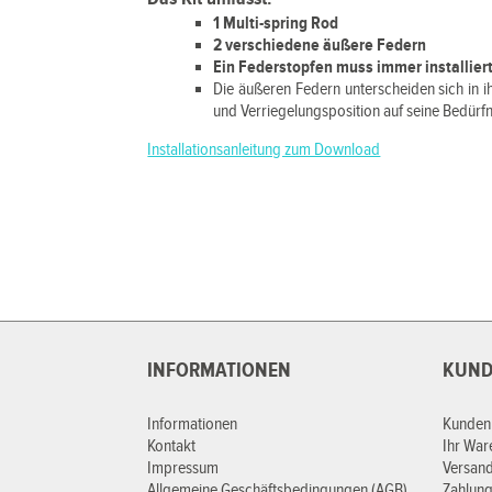
1 Multi-spring Rod
2 verschiedene äußere Federn
Ein Federstopfen muss immer installie
Die äußeren Federn unterscheiden sich in i
und Verriegelungsposition auf seine Bedürfn
Installationsanleitung zum Download
INFORMATIONEN
KUND
Informationen
Kunden
Kontakt
Ihr Wa
Impressum
Versan
Allgemeine Geschäftsbedingungen (AGB)
Zahlung