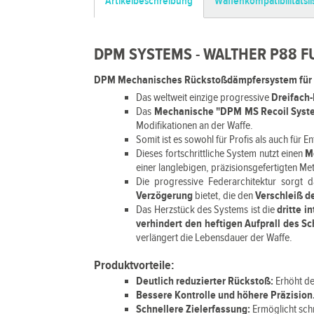
Artikelbeschreibung
Waffenkompatibilitätsli
DPM SYSTEMS - WALTHER P88 FU
DPM Mechanisches Rückstoßdämpfersystem für Wal
Das weltweit einzige progressive
Dreifach
Das
Mechanische "DPM MS Recoil Sys
Modifikationen an der Waffe.
Somit ist es sowohl für Profis als auch für 
Dieses fortschrittliche System nutzt einen
M
einer langlebigen, präzisionsgefertigten Me
Die progressive Federarchitektur sorgt 
Verzögerung
bietet, die den
Verschleiß de
Das Herzstück des Systems ist die
dritte i
verhindert den heftigen Aufprall des Sc
verlängert die Lebensdauer der Waffe.
Produktvorteile:
Deutlich reduzierter Rückstoß:
Erhöht de
Bessere Kontrolle und höhere Präzision
Schnellere Zielerfassung:
Ermöglicht sch