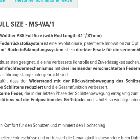
ste
Herstellerinformationen/GPSR
LL SIZE - MS-WA/1
ther P88 Full Size (with Rod Length 3.1 "/ 81 mm)
-Federrückstoßsystem
ist eine revolutionäre, patentierte Innovation zur Op
tem" Rückstoßdämpfungssystem
ist ein
direkter Ersatz für die serienm
Enthusaisten geeignet, die eine verbessete Kontrolle und Zuverlässigkeit suchen
ehrfachfedermechanismus
mit
drei ineinander verschachtelten Feder
tallführungsstange untergebracht sind.
dafür, dass der
Widerstand mit der Rückwärtsbewegung des Schlitt
s Schlittens reduziert
und die Gesamtfunktion verbessert.
nterne Feder,
die in der letzten Phase der Schlittenbewegung einzigartig zu
hlittens auf die Endposition des Griffstücks
und schützt so wichtige int
n Komfort für den Schützen und minimiert den Hochschlag.
.
nellere Folgeschüsse und verbessert die Genauigkeit insbesondere beim Dubl