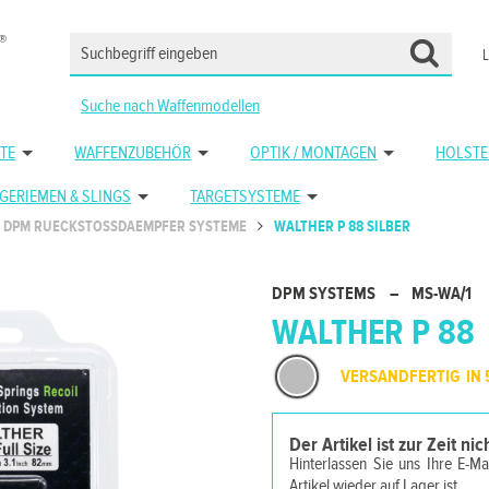
Suche nach Waffenmodellen
TE
WAFFENZUBEHÖR
OPTIK / MONTAGEN
HOLSTE
GERIEMEN & SLINGS
TARGETSYSTEME
DPM RUECKSTOSSDAEMPFER SYSTEME
WALTHER P 88 SILBER
DPM SYSTEMS
–
MS-WA/1
WALTHER P 88
VERSANDFERTIG IN 
Der Artikel ist zur Zeit ni
Hinterlassen Sie uns Ihre E-M
Artikel wieder auf Lager ist.