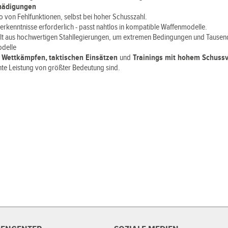
chädigungen
o von Fehlfunktionen, selbst bei hoher Schusszahl.
kenntnisse erforderlich - passt nahtlos in kompatible Waffenmodelle.
llt aus hochwertigen Stahllegierungen, um extremen Bedingungen und Tausen
odelle
i
Wettkämpfen, taktischen Einsätzen
und
Trainings mit hohem Schuss
nte Leistung von größter Bedeutung sind.